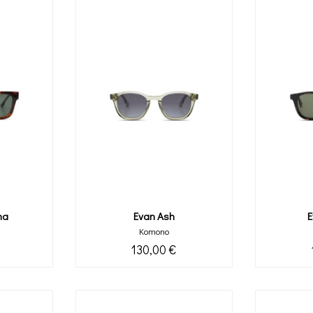
na
Evan Ash
E
Komono
130,00 €