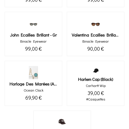
John Ecailles Brillant - Gr
Valentina Ecailles Brillantes
Binocle Eyewear
Binocle Eyewear
99,00 €
90,00 €
Harlem Cap (black)
Horloge Des Marées (arctic) Les Sables D'olonne
Carhartt Wip
Ocean Clock
39,00 €
69,90 €
#Casquettes