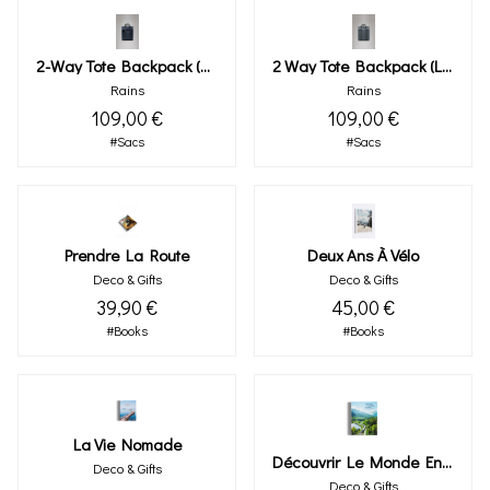
2-Way Tote Backpack (navy)
2 Way Tote Backpack (lagoon)
Rains
Rains
109,00 €
109,00 €
#Sacs
#Sacs
Prendre La Route
Deux Ans À Vélo
Deco & Gifts
Deco & Gifts
39,90 €
45,00 €
#Books
#Books
La Vie Nomade
Découvrir Le Monde En Train
Deco & Gifts
Deco & Gifts