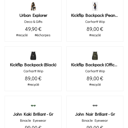
Urban Explorer
Kickflip Backpack (peanut)
Deco & Gifts
Carhartt Wip
49,90 €
89,00 €
#recyclé
#écharpes
#recyclé
Kickflip Backpack (black)
Kickflip Backpack (office Green)
Carhartt Wip
Carhartt Wip
89,00 €
89,00 €
#recyclé
#recyclé
John Kaki Brillant - Gr
John Noir Brillant - Gr
Binocle Eyewear
Binocle Eyewear
99,00 €
99,00 €