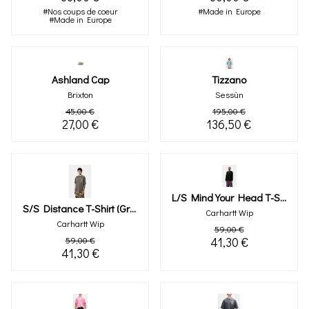
#Nos coups de coeur
#Made in Europe
#Made in Europe
Ashland Cap
Tizzano
Brixton
Sessùn
45,00 €
195,00 €
27,00 €
136,50 €
L/s Mind Your Head T-Shirt
S/s Distance T-Shirt (graphite)
Carhartt Wip
Carhartt Wip
59,00 €
59,00 €
41,30 €
41,30 €