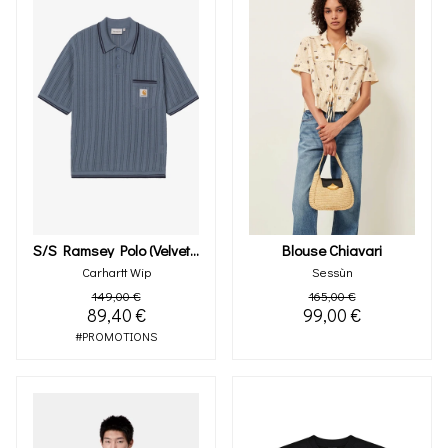
S/s Ramsey Polo (velvet Blue)
Blouse Chiavari
Carhartt Wip
Sessùn
149,00 €
165,00 €
89,40 €
99,00 €
#PROMOTIONS