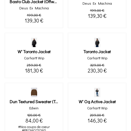
Basto Club Jacket (offwhite)
Deus Ex Machina
Deus Ex Machina
199,00 €
199,00 €
139,30 €
139,30 €
W' Toronto Jacket
Toronto Jacket
Carhartt Wip
Carhartt Wip
259,00 €
329,00 €
181,30 €
230,30 €
Dun Textured Sweater (taupe)
W' Og Active Jacket
Edwin
Carhartt Wip
120,00 €
209,00 €
84,00 €
146,30 €
#Nos coups de coeur
#PROMOTIONS