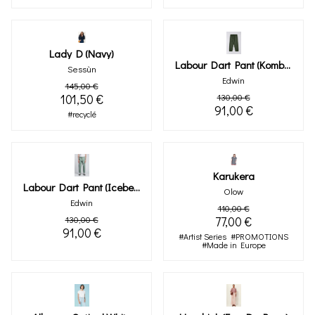
Lady D (navy)
Labour Dart Pant (kombu Green)
Sessùn
Edwin
145,00 €
101,50 €
130,00 €
91,00 €
#recyclé
Karukera
Labour Dart Pant (iceberg Green)
Olow
Edwin
110,00 €
130,00 €
77,00 €
91,00 €
#Artist Series
#PROMOTIONS
#Made in Europe