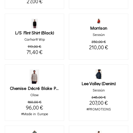
27,00 €
Morrison
L/s Flint Shirt (black)
Sessùn
Carhartt Wip
350,00 €
119,00 €
210,00 €
71,40 €
Lee Valley (denim)
Chemise Décré Blake Pied-De-Poule
Sessùn
Olow
345,00 €
160,00 €
207,00 €
96,00 €
#PROMOTIONS
#Made in Europe