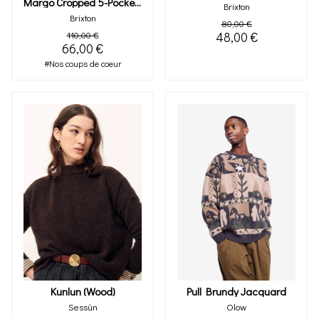
Margo Cropped 5-Pocket Pant (floral)
Brixton
Brixton
80,00 €
110,00 €
48,00 €
66,00 €
#Nos coups de coeur
Kunlun (wood)
Pull Brundy Jacquard
Sessùn
Olow