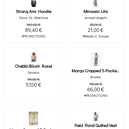
Strong Arm Hoodie
Minaami Lita
Deus Ex Machina
Armed Angels
149,00 €
35,00 €
89,40 €
21,00 €
#PROMOTIONS
#Made in Europe
Chebbi (blush Rose)
Margo Cropped 5-Pocket Pant (ligth Denim)
Sessùn
Brixton
95,00 €
57,00 €
110,00 €
66,00 €
#PROMOTIONS
Field Floral Quilted Vest