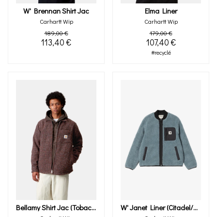
W' Brennan Shirt Jac
Elma Liner
Carhartt Wip
Carhartt Wip
189,00 €
179,00 €
113,40 €
107,40 €
#recyclé
Bellamy Shirt Jac (tobacco)
W' Janet Liner (citadel/black)