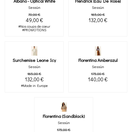
Albano - Optical White
Hendrick (eau De Rose)
Sessùn
Sessùn
70,00 €
165,00 €
49,00 €
132,00 €
#Nos coups de coeur
#PROMOTIONS
Surchemise Leone Icy
Florentina Amberazul
Sessùn
Sessùn
165,00 €
175,00 €
132,00 €
140,00 €
#Made in Europe
Florentina (sandblack)
Sessùn
175,00 €