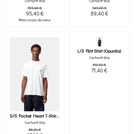
Carhartt Wip
Carhartt Wip
159,00 €
149,00 €
95,40 €
89,40 €
#Nos coups de coeur
L/s Flint Shirt (opuntia)
Carhartt Wip
119,00 €
71,40 €
S/s Pocket Heart T-Shirt (white)
Carhartt Wip
45,00 €