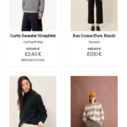
Curtis Sweater (graphite)
Bay Cruise (pure Black)
Carhartt Wip
Sessùn
139,00 €
145,00 €
83,40 €
87,00 €
#PROMOTIONS