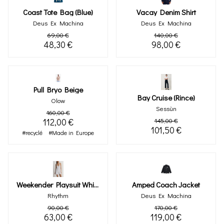
Coast Tote Bag (blue)
Vacay Denim Shirt
Deus Ex Machina
Deus Ex Machina
69,00 €
140,00 €
48,30 €
98,00 €
Pull Bryo Beige
Bay Cruise (rince)
Olow
Sessùn
160,00 €
112,00 €
145,00 €
101,50 €
#recyclé
#Made in Europe
Weekender Playsuit White
Amped Coach Jacket
Rhythm
Deus Ex Machina
90,00 €
170,00 €
63,00 €
119,00 €