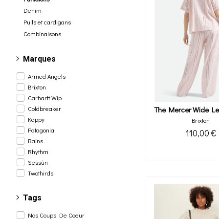
Denim
Pulls et cardigans
Combinaisons
Marques
Armed Angels
Brixton
Carhartt Wip
Coldbreaker
Kappy
Brixton
Patagonia
110,00 €
Rains
Rhythm
Sessùn
Twothirds
Tags
Nos Coups De Coeur