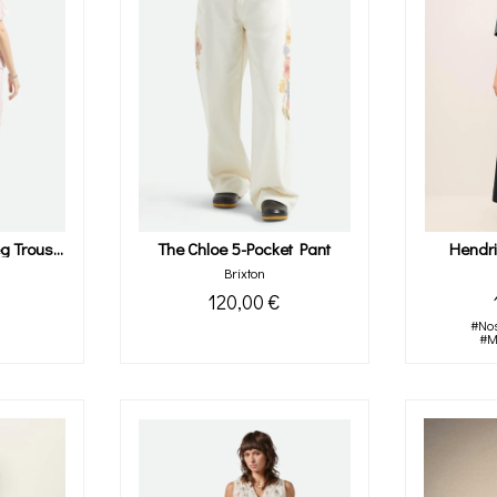
The Mercer Wide Leg Trouser Pant
The Chloe 5-Pocket Pant
Hendr
Brixton
120,00 €
#Nos
#M