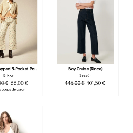
Margo Cropped 5-Pocket Pant (floral)
Bay Cruise (rince)
Brixton
Sessùn
00 €
66,00 €
145,00 €
101,50 €
 coups de coeur