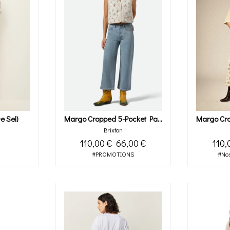
e Sel)
Margo Cropped 5-Pocket Pant (ligth Denim)
Brixton
110,00 €
66,00 €
110,
#PROMOTIONS
#Nos