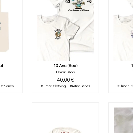
u)
10 Ans (seq)
1
Elmar Shop
40,00 €
ist Series
#Elmar Clothing
#Artist Series
#Elmar Cl