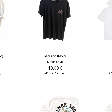
c)
Maison (noir)
Elmar Shop
40,00 €
g
#Elmar Clothing
#E