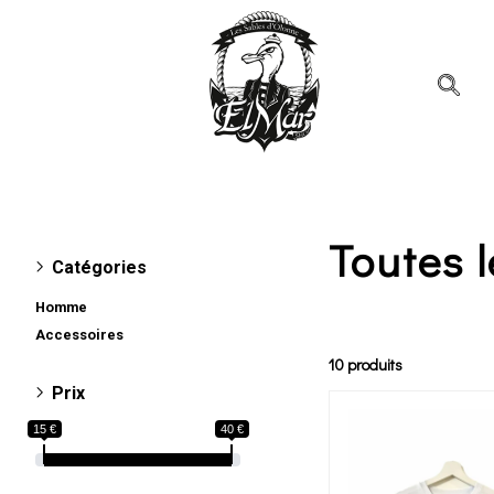
Toutes l
Catégories
Homme
Tee-shirts
Accessoires
Manteaux et vestes
Bagagerie
10 produits
Prix
15 €
40 €