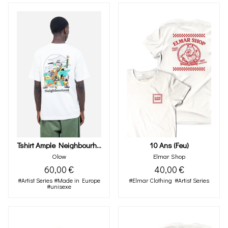
Tshirt Ample Neighbourhood Écru
10 Ans (feu)
Olow
Elmar Shop
60,00 €
40,00 €
#Artist Series
#Made in Europe
#Elmar Clothing
#Artist Series
#unisexe