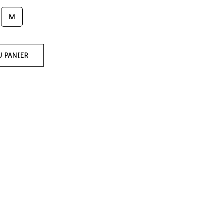
M
U PANIER