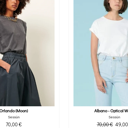
Orlando (moon)
Albano - Optical W
Sessùn
Sessùn
70,00 €
70,00 €
49,00