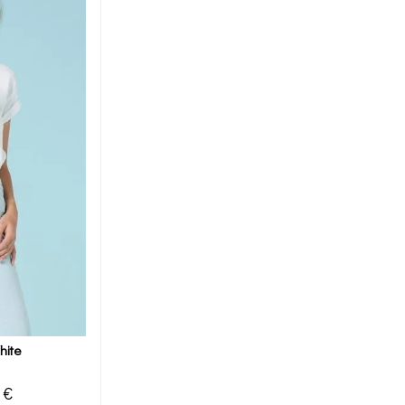
hite
 €