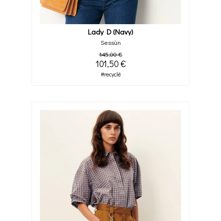
Lady D (navy)
Sessùn
145,00 €
101,50 €
#recyclé