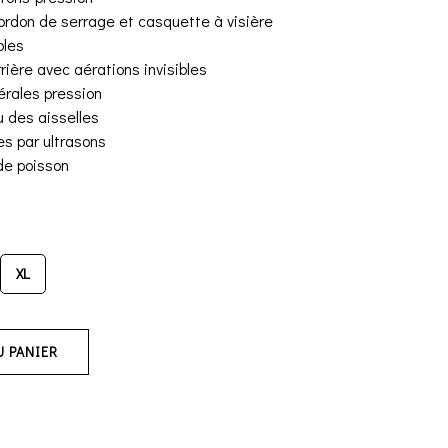
rdon de serrage et casquette à visière
bles
ière avec aérations invisibles
érales pression
u des aisselles
s par ultrasons
de poisson
XL
U PANIER