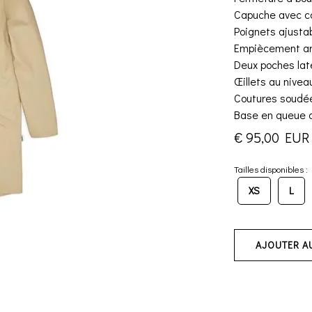
Capuche avec co
Poignets ajusta
Empiècement arr
Deux poches lat
Œillets au nivea
Coutures soudée
Base en queue 
€ 95,00 EUR
Tailles disponibles :
XS
L
AJOUTER A