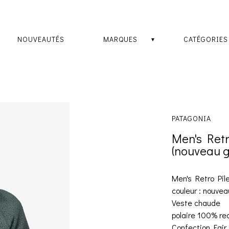
NOUVEAUTÉS
MARQUES
CATÉGORIES
PATAGONIA
Men's Retr
(nouveau g
Men's Retro Pil
couleur : nouve
Veste chaude
polaire 100% re
Confection Fair