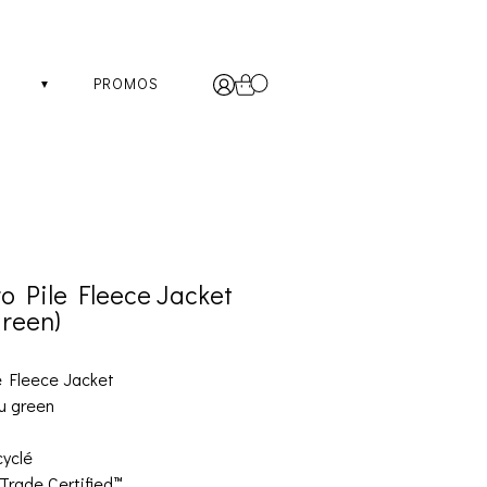
PROMOS
o Pile Fleece Jacket
reen)
e Fleece Jacket
au green
cyclé
 Trade Certified™