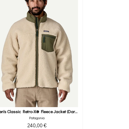
Men's Classic Retro-X® Fleece Jacket (dark Natural W/basin Green)
Patagonia
240,00 €