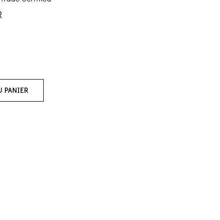
R
U PANIER