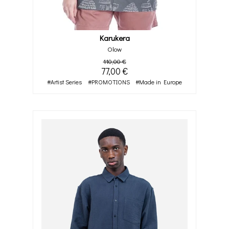
Karukera
Olow
110,00 €
77,00 €
#Artist Series
#PROMOTIONS
#Made in Europe