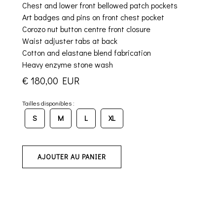
Chest and lower front bellowed patch pockets
Art badges and pins on front chest pocket
Corozo nut button centre front closure
Waist adjuster tabs at back
Cotton and elastane blend fabrication
Heavy enzyme stone wash
€ 180,00 EUR
Tailles disponibles :
S
M
L
XL
AJOUTER AU PANIER