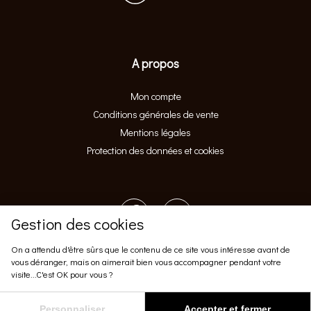
A propos
Mon compte
Conditions générales de vente
Mentions légales
Protection des données et cookies
Gestion des cookies
On a attendu d'être sûrs que le contenu de ce site vous intéresse avant de
vous déranger, mais on aimerait bien vous accompagner pendant votre
visite...C'est OK pour vous ?
Personnaliser
Accepter et fermer
Réalisation :
Redmoot Agency